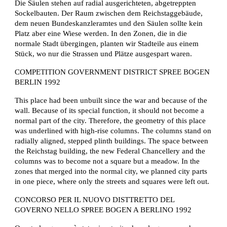
Die Säulen stehen auf radial ausgerichteten, abgetreppten 
Sockelbauten. Der Raum zwischen dem Reichstaggebäude, 
dem neuen Bundeskanzleramtes und den Säulen sollte kein 
Platz aber eine Wiese werden. In den Zonen, die in die 
normale Stadt übergingen, planten wir Stadteile aus einem 
Stück, wo nur die Strassen und Plätze ausgespart waren.
COMPETITION GOVERNMENT DISTRICT SPREE BOGEN 
BERLIN 1992
This place had been unbuilt since the war and because of the 
wall. Because of its special function, it should not become a 
normal part of the city. Therefore, the geometry of this place 
was underlined with high-rise columns. The columns stand on 
radially aligned, stepped plinth buildings. The space between 
the Reichstag building, the new Federal Chancellery and the 
columns was to become not a square but a meadow. In the 
zones that merged into the normal city, we planned city parts 
in one piece, where only the streets and squares were left out.
CONCORSO PER IL NUOVO DISTTRETTO DEL 
GOVERNO NELLO SPREE BOGEN A BERLINO 1992