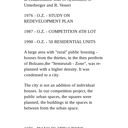
Unterber
g
er and R. Veneri
1976 - O.Z. - STUDY ON 
REDEVELOPMENT PLAN
1987 - O.Z. - COMPETITION 4TH LOT
1990 - O.Z. - 50 RESIDENTIAL UNITS
A large area with "rural" public housing - 
houses from the thirties, in the then periferie 
of Bolzano,the "Semirurali - Zone", was re-
planned with a higher density. It was 
condensed to a city.
The city is not an addition of individual 
houses. In our competition project, the 
public urban spaces, the squares were 
planned, the buildings in the spaces in 
between form the urban space.