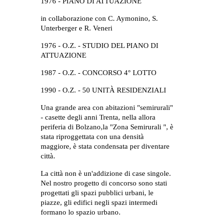
1976 - PIANO DI ATTUAZIONE
in collaborazione con C. Aymonino, S. 
Unterber
g
er e R. Veneri
1976 - O.Z. - STUDIO DEL PIANO DI 
ATTUAZIONE
1987 - O.Z. - CONCORSO 4° LOTTO
1990 - O.Z. - 50 UNITÀ RESIDENZIALI
Una grande area con abitazioni "semirurali" 
- casette degli anni Trenta, nella allora 
periferia di Bolzano,la "Zona Semirurali ", è 
stata riproggettata con una densità 
maggiore, è stata condensata per diventare 
città.
La città non è un'addizione di case singole. 
Nel nostro progetto di concorso sono stati 
progettati gli spazi pubblici urbani, le 
piazze, gli edifici negli spazi intermedi 
formano lo spazio urbano.