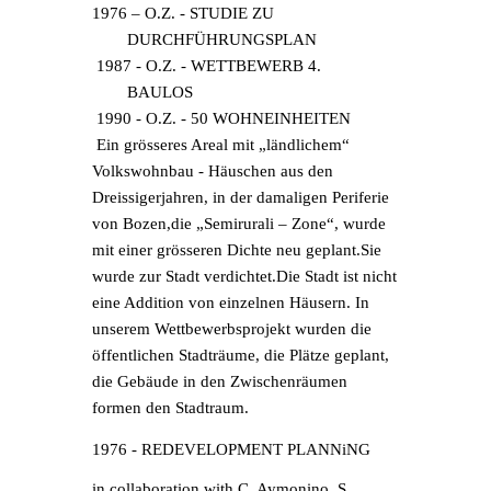
1976 – O.Z. - STUDIE ZU 
DURCHFÜHRUNGSPLAN
1987 - O.Z. - WETTBEWERB 4. 
BAULOS
1990 - O.Z. - 50
WOHNEINHEITEN
Ein grösseres Areal mit „ländlichem“ 
Volkswohnbau - Häuschen aus den 
Dreissigerjahren, in der damaligen Periferie 
von Bozen,die „Semirurali – Zone“, wurde 
mit einer grösseren Dichte neu geplant.Sie 
wurde zur Stadt verdichtet.Die Stadt ist nicht 
eine Addition von einzelnen Häusern. In 
unserem Wettbewerbsprojekt wurden die 
öffentlichen Stadträume, die Plätze geplant, 
die Gebäude in den Zwischenräumen 
formen den Stadtraum.
1976 - REDEVELOPMENT PLANNiNG
in collaboration with C. Aymonino, S. 