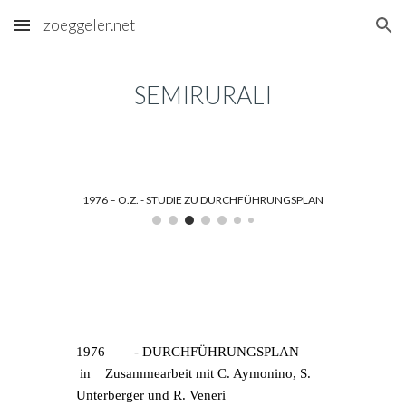
zoeggeler.net
Skip to main content
Skip to navigation
SEMIRURALI
1976 – O.Z. - STUDIE ZU DURCHFÜHRUNGSPLAN
1976 
- DURCHFÜHRUNGSPLAN 
in 
Zusammearbeit mit C. Aymonino, S. 
Unterber
g
er und R. Veneri