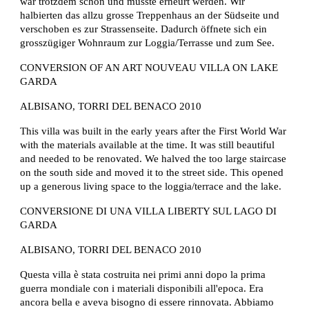
war trotzdem schön und musste erneurt werden. Wir 
halbierten das allzu grosse Treppenhaus an der Südseite und 
verschoben es zur Strassenseite. Dadurch öffnete sich ein 
grosszügiger Wohnraum zur Loggia/Terrasse und zum See.
CONVERSION OF AN ART NOUVEAU VILLA ON LAKE 
GARDA
ALBISANO, TORRI DEL BENACO 2010
This villa was built in the early years after the First World War 
with the materials available at the time. It was still beautiful 
and needed to be renovated. We halved the too large staircase 
on the south side and moved it to the street side. This opened 
up a generous living space to the loggia/terrace and the lake.
CONVERSIONE DI UNA VILLA LIBERTY SUL LAGO DI 
GARDA
ALBISANO, TORRI DEL BENACO 2010
Questa villa è stata costruita nei primi anni dopo la prima 
guerra mondiale con i materiali disponibili all'epoca. Era 
ancora bella e aveva bisogno di essere rinnovata. Abbiamo 