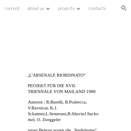
current
about us
projects
contacts
ion
„
L'ARSENALE RIORDINATO“
PEOJEKT FÜR DIE XVII. 
TRIENNALE VON MAILAND 1988
Autoren : R.Burelli, B.Podrecca, 
V.Ravnicar, K.J. 
Schattner,L.Semerani,B.SilavinJ.Sucho
mel, O. Zoeggeler
unser Beitrag waren die „Stadträume“, 