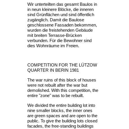
Wir unterteilten das gesamt Baulos in 
in neun kleinere Blöcke, die inneren 
sind Grünflächen und sind öffentlich 
zugänglich. Damit die Baulose 
geschlossene Fassaden bekommen, 
wurden die freistehenden Gebäude 
mit breiten Terrasse-Brücken 
verbunden. Für die Bewohner sind 
dies Wohnräume im Freien.
COMPETITION FOR THE LÜTZOW 
QUARTER IN BERIN 1981
The war ruins of this block of houses 
were not rebuilt after the war but 
demolished. With this competition, the 
entire "zone" was to be rebuilt.
We divided the entire building lot into 
nine smaller blocks, the inner ones 
are green spaces and are open to the 
public. To give the building lots closed 
facades, the free-standing buildings 