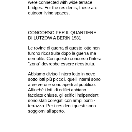
were connected with wide terrace 
bridges. For the residents, these are 
outdoor living spaces.
CONCORSO PER IL QUARTIERE 
DI LÜTZOW A BERIN 1981
Le rovine di guerra di questo lotto non 
furono ricostruite dopo la guerra ma 
demolite. Con questo concorso l'intera 
"zona" dovrebbe essere ricostruita.
Abbiamo diviso l'intero lotto in nove 
sotto lotti più piccoli, quelli interni sono 
aree verdi e sono aperti al pubblico. 
Affinché i lotti di edifici abbiano 
facciate chiuse, gli edifici indipendenti 
sono stati collegati con ampi ponti - 
terrazza. Per i residenti questi sono 
soggiorni all'aperto.