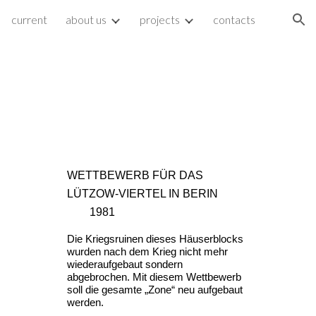
current
about us
projects
contacts
ion
WETTBEWERB FÜR DAS 
LÜTZOW-VIERTEL IN BERIN
1981
Die Kriegsruinen dieses Häuserblocks 
wurden nach dem Krieg nicht mehr 
wiederaufgebaut sondern 
abgebrochen. Mit diesem Wettbewerb 
soll die gesamte „Zone“ neu aufgebaut 
werden.